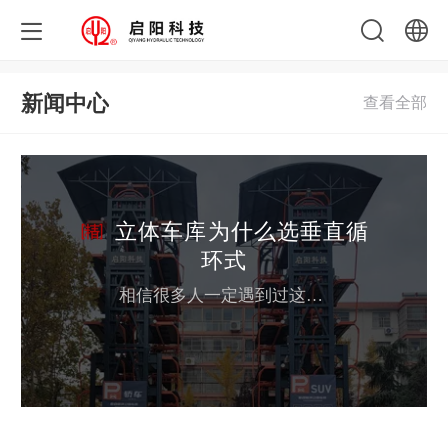
中文
新闻中心
English
立体车库为什么选垂直循
环式
相信很多人一定遇到过这个问题。当他们开车到达目的地时，发现地下停车场的停车位早就被占用了，很远，很麻烦。他们幸运地把车停在路边，回来时却发现车票漂浮在车窗上。传统停车场建设面临土地资源的刚性约束，无法满足快速增长的需求。立体车库将成为未来的主流。 根据立体停车的不同类型，大致可分为：升降横移、垂直循环，巷道堆码、垂直升降、简易升降等。 01提升和横移类型 升降横移式是简单的车库，它利用...