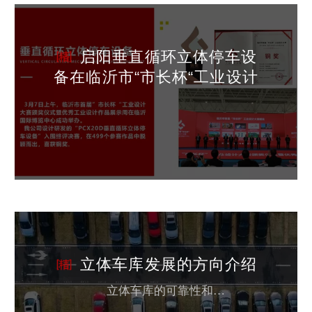
启阳垂直循环立体停车设
备在临沂市“市长杯“工业设计
大赛中获佳绩
立体车库发展的方向介绍
立体车库的可靠性和技术的成熟以及应对突发状况时的有效应急措施是车库发展的必然条件.如车库内某位置发生火灾,某驾驶员未按照规定要求关闭车窗或拉上手刹,控制系统出现故障导致不能取车等,都是车库设计人员需要考虑的问题.在对地面停车和立体停车库进行选择时,只有当立体停车库比平面停车位更安全、更便捷、更实惠时,立体停车库才能有继续发展的余地. 车库应积极提高其空间利用率以及存取车效率.相比平面停...